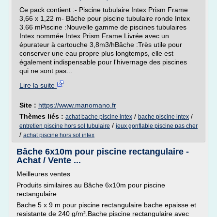
Ce pack contient :- Piscine tubulaire Intex Prism Frame
3,66 x 1,22 m- Bâche pour piscine tubulaire ronde Intex
3.66 mPiscine :Nouvelle gamme de piscines tubulaires
Intex nommée Intex Prism Frame.Livrée avec un
épurateur à cartouche 3,8m3/hBâche :Très utile pour
conserver une eau propre plus longtemps, elle est
également indispensable pour l'hivernage des piscines
qui ne sont pas...
Lire la suite
Site :
https://www.manomano.fr
Thèmes liés :
/
/
achat bache piscine intex
bache piscine intex
/
entretien piscine hors sol tubulaire
jeux gonflable piscine pas cher
/
achat piscine hors sol intex
Bâche 6x10m pour piscine rectangulaire -
Achat / Vente ...
Meilleures ventes
Produits similaires au Bâche 6x10m pour piscine
rectangulaire
Bache 5 x 9 m pour piscine rectangulaire bache epaisse et
resistante de 240 g/m².Bache piscine rectangulaire avec