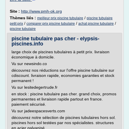
Site :
http://www.pmh-ok.org
Thèmes liés :
/
meilleur prix piscine tubulaire
piscine tubulaire
/
/
/
petit prix
comparer prix piscine tubulaire
achat piscine tubulaire
piscine tubulaire
piscine tubulaire pas cher - elypsis-
piscines.info
large choix de piscines tubulaires à petit prix. livraison
économique à domicile.
Vu sur newsindo.co
découvrez nos réductions sur l'offre piscine tubulaire sur
cdiscount. livraison rapide, economies garanties et stock
permanent !
Vu sur lesitedegertrude.fr
en stock : piscine tubulaire pas cher. grand choix, promos
permanentes et livraison rapide partout en france.
paiement sécurisé.
Vu sur jadeespacesverts.com
découvrez notre sélection de piscines tubulaires hors sol.
piscines hors sol testées par nos spécialistes. structures
en acier galvanisé...