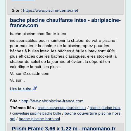
Site :
https://www.piscine-center.net
bache piscine chauffante intex - abripiscine-
france.com
bache piscine chauffante intex
indispensables pour maintenir la chaleur de votre piscine !
pour maintenir la chaleur de la piscine, optez pour les
bâches à bulles intex. les bâches à bulles intex sont 40%
plus efficaces que les bâches classiques. elles stockent la
chaleur du soleil de la journée et évitent la déperdition
calorifique la nuit. les plus :.
Vu sur i2.cdscdn.com
Vu sur...
Lire la suite
Site :
http://www.abripiscine-france.com
Thèmes liés :
/
bache couverture piscine intex
bache piscine intex
/
/
bache couverture piscine hors
couverture piscine bache bulle
sol
/
bache piscine hors sol
Prism Frame 3,66 x 1,22 m - manomano.fr