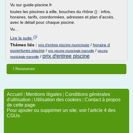
Vu sur guide-piscine.fr
toutes les piscines à eille, bouches du rhône () : infos,
horaires, tarifs, coordonnées, adresses et plan d'accès,
avec le détail pour chaque piscine.
Vu...
Lire la suite
Thèmes liés :
/
horaire d
prix d'entree piscine municipale
ouvertures piscine
/
/
prix piscine municipale marseille
piscine
prix d'entree piscine
/
municipale marseille
7 Ressources
Accueil
|
Mentions légales
|
Conditions générales
d'utilisation
|
Utilisation des cookies
|
Contact à propos
de cette page
Pour ajouter ou supprimer un site, voir l'article 4 des
CGUs