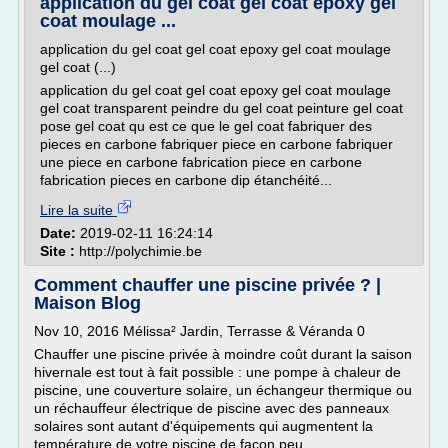
application du gel coat gel coat epoxy gel
coat moulage ...
application du gel coat gel coat epoxy gel coat moulage
gel coat (...)
application du gel coat gel coat epoxy gel coat moulage
gel coat transparent peindre du gel coat peinture gel coat
pose gel coat qu est ce que le gel coat fabriquer des
pieces en carbone fabriquer piece en carbone fabriquer
une piece en carbone fabrication piece en carbone
fabrication pieces en carbone dip étanchéité...
Lire la suite
Date:
2019-02-11 16:24:14
Site :
http://polychimie.be
Comment chauffer une piscine privée ? |
Maison Blog
Nov 10, 2016 Mélissa² Jardin, Terrasse & Véranda 0
Chauffer une piscine privée à moindre coût durant la saison
hivernale est tout à fait possible : une pompe à chaleur de
piscine, une couverture solaire, un échangeur thermique ou
un réchauffeur électrique de piscine avec des panneaux
solaires sont autant d'équipements qui augmentent la
température de votre piscine de façon peu...