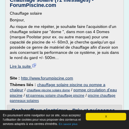
Chauffage solaire (72 messages) -
ForumPiscine.com
Chauffage solaire
Bonjour,
Au risque de me répéter, je souhaite faire l'acquisition d'un
chauffage solaire par "dome ", dans mon cas 4 Domes
(marque Poolstar pour ex. ou autre marque) pour une
capacité de piscine de +/- 60m3, je cherche quelqu'un qui
possède ce genre de matériel de chauffage afin d'avoir son
avis concernant la performance de ce système, je suis dans
le nord du gard +/- 500m...
Lire la suite
Site :
http://www.forumpiscine.com
Thèmes liés :
chauffage solaire piscine ou pompe a
chaleur
/
/
pompe circulation d'eau
chauffage piscine solaire dome
piscine
/
/
kit panneau solaire chauffage piscine
piscine chauffage
panneaux solaires
Rechauffeur electrique - Prix et puissance
En poursuivant votre navigation sur ce site, vous acceptez
? (26 messages ...
X
l'utilisation de cookies pour vous proposer des contenus et
services adaptés à vos centres d'intérêts.
Quelle puissance faut il en rechauffeur electrique pour
En savoir plus