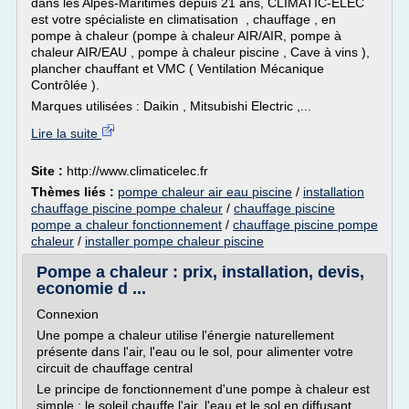
dans les Alpes-Maritimes depuis 21 ans, CLIMATIC-ELEC
est votre spécialiste en climatisation , chauffage , en
pompe à chaleur (pompe à chaleur AIR/AIR, pompe à
chaleur AIR/EAU , pompe à chaleur piscine , Cave à vins ),
plancher chauffant et VMC ( Ventilation Mécanique
Contrôlée ).
Marques utilisées : Daikin , Mitsubishi Electric ,...
Lire la suite
Site :
http://www.climaticelec.fr
Thèmes liés :
pompe chaleur air eau piscine
/
installation
chauffage piscine pompe chaleur
/
chauffage piscine
pompe a chaleur fonctionnement
/
chauffage piscine pompe
chaleur
/
installer pompe chaleur piscine
Pompe a chaleur : prix, installation, devis,
economie d ...
Connexion
Une pompe a chaleur utilise l'énergie naturellement
présente dans l'air, l'eau ou le sol, pour alimenter votre
circuit de chauffage central
Le principe de fonctionnement d'une pompe à chaleur est
simple : le soleil chauffe l'air, l'eau et le sol en diffusant