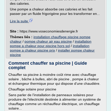
des calories.
Une pompe a chaleur absorbe ces calories et les fait
passer par un fluide frigorigène pour les transformer en...
Lire la suite
Site :
https://www.voseconomiesdenergie.fr
Thèmes liés :
installation chauffage piscine pompe
chaleur
/
pompe chaleur air eau piscine
/
installation
pompe a chaleur pour piscine hors sol
/
installation
pompe a chaleur piscine prix
/
installer pompe chaleur
piscine
Comment chauffer sa piscine | Guide
complet
Chauffer sa piscine à moindre coût rime avec chauffage
solaire , bâche à bulles, abri de piscine , pompe à chaleur
et échangeur thermique pour qui dispose d'une chaudière.
Chauffage solaire pour piscine
Sans parler de l'installation de panneaux solaires pour
produire de l'électricité destinée à alimenter un système de
chauffage comme un réchauffeur électrique, un chauffage
solaire...