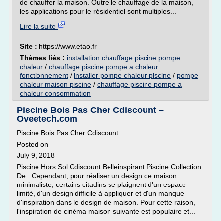
de chauffer la maison. Outre le chauffage de la maison,
les applications pour le résidentiel sont multiples...
Lire la suite
Site :
https://www.etao.fr
Thèmes liés :
installation chauffage piscine pompe
chaleur
/
chauffage piscine pompe a chaleur
fonctionnement
/
installer pompe chaleur piscine
/
pompe
chaleur maison piscine
/
chauffage piscine pompe a
chaleur consommation
Piscine Bois Pas Cher Cdiscount –
Oveetech.com
Piscine Bois Pas Cher Cdiscount
Posted on
July 9, 2018
Piscine Hors Sol Cdiscount Belleinspirant Piscine Collection
De . Cependant, pour réaliser un design de maison
minimaliste, certains citadins se plaignent d'un espace
limité, d'un design difficile à appliquer et d'un manque
d'inspiration dans le design de maison. Pour cette raison,
l'inspiration de cinéma maison suivante est populaire et...