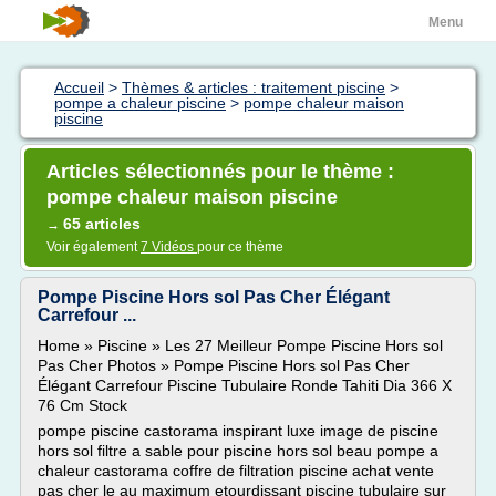
Menu
Accueil
>
Thèmes & articles : traitement piscine
>
pompe a chaleur piscine
>
pompe chaleur maison
piscine
Articles sélectionnés pour le thème :
pompe chaleur maison piscine
65 articles
→
Voir également
7 Vidéos
pour ce thème
Pompe Piscine Hors sol Pas Cher Élégant
Carrefour ...
Home » Piscine » Les 27 Meilleur Pompe Piscine Hors sol
Pas Cher Photos » Pompe Piscine Hors sol Pas Cher
Élégant Carrefour Piscine Tubulaire Ronde Tahiti Dia 366 X
76 Cm Stock
pompe piscine castorama inspirant luxe image de piscine
hors sol filtre a sable pour piscine hors sol beau pompe a
chaleur castorama coffre de filtration piscine achat vente
pas cher le au maximum etourdissant piscine tubulaire sur