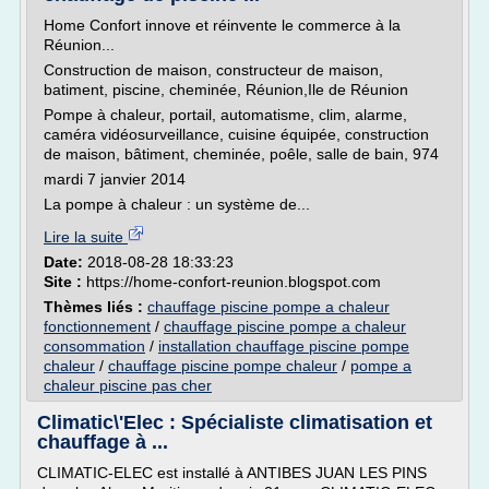
Home Confort innove et réinvente le commerce à la
Réunion...
Construction de maison, constructeur de maison,
batiment, piscine, cheminée, Réunion,Ile de Réunion
Pompe à chaleur, portail, automatisme, clim, alarme,
caméra vidéosurveillance, cuisine équipée, construction
de maison, bâtiment, cheminée, poêle, salle de bain, 974
mardi 7 janvier 2014
La pompe à chaleur : un système de...
Lire la suite
Date:
2018-08-28 18:33:23
Site :
https://home-confort-reunion.blogspot.com
Thèmes liés :
chauffage piscine pompe a chaleur
fonctionnement
/
chauffage piscine pompe a chaleur
consommation
/
installation chauffage piscine pompe
chaleur
/
chauffage piscine pompe chaleur
/
pompe a
chaleur piscine pas cher
Climatic\'Elec : Spécialiste climatisation et
chauffage à ...
CLIMATIC-ELEC est installé à ANTIBES JUAN LES PINS