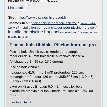
Piscine Winky ø 5,00 m - H. 1,20 m -...
Lire la suite
Site :
https://www.piscines-hydrosud.fr
Thèmes liés :
/
piscine hors sol acier semi enterree
piscine zodiac
/
installation pompe a chaleur pour piscine hors sol
/
winky 5
installation piscine hors sol
/
couverture d'hivernage pour
piscine hors sol
Piscine bois Ubbink - Piscine-hors-sol.pro
Piscine bois Ubbink ovale, ronde ou rectangle en
madriers de 45 mm bois traité autoclave classe 4
Affichage de 1 - 18 sur 18 éléments
Piscine bois Azura :
hexagonale 410cm (8.1 m3) profondeur 120 cm,
rectangle profondeur 126 cm en 305x505 cm (13.9 m3) et
350x650 cm (20 m3)
Livré en kit avec filtration 6.0 m3/h, escalier bois
extérieure amovible et inox intérieure, liner bleu 50/100
pour...
Lire la suite