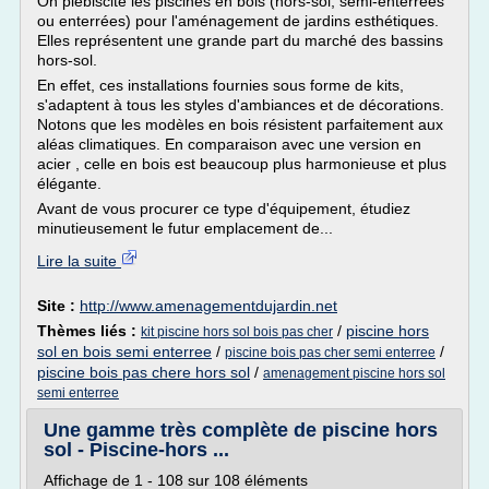
On plébiscite les piscines en bois (hors-sol, semi-enterrées
ou enterrées) pour l'aménagement de jardins esthétiques.
Elles représentent une grande part du marché des bassins
hors-sol.
En effet, ces installations fournies sous forme de kits,
s'adaptent à tous les styles d'ambiances et de décorations.
Notons que les modèles en bois résistent parfaitement aux
aléas climatiques. En comparaison avec une version en
acier , celle en bois est beaucoup plus harmonieuse et plus
élégante.
Avant de vous procurer ce type d'équipement, étudiez
minutieusement le futur emplacement de...
Lire la suite
Site :
http://www.amenagementdujardin.net
Thèmes liés :
/
piscine hors
kit piscine hors sol bois pas cher
sol en bois semi enterree
/
/
piscine bois pas cher semi enterree
piscine bois pas chere hors sol
/
amenagement piscine hors sol
semi enterree
Une gamme très complète de piscine hors
sol - Piscine-hors ...
Affichage de 1 - 108 sur 108 éléments