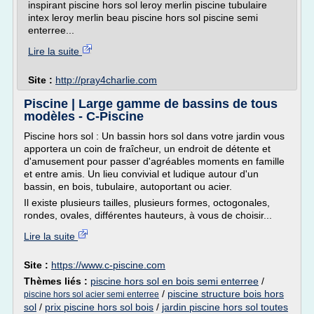
inspirant piscine hors sol leroy merlin piscine tubulaire
intex leroy merlin beau piscine hors sol piscine semi
enterree...
Lire la suite
Site :
http://pray4charlie.com
Piscine | Large gamme de bassins de tous
modèles - C-Piscine
Piscine hors sol : Un bassin hors sol dans votre jardin vous
apportera un coin de fraîcheur, un endroit de détente et
d'amusement pour passer d'agréables moments en famille
et entre amis. Un lieu convivial et ludique autour d'un
bassin, en bois, tubulaire, autoportant ou acier.
Il existe plusieurs tailles, plusieurs formes, octogonales,
rondes, ovales, différentes hauteurs, à vous de choisir...
Lire la suite
Site :
https://www.c-piscine.com
Thèmes liés :
piscine hors sol en bois semi enterree
/
/
piscine structure bois hors
piscine hors sol acier semi enterree
sol
/
prix piscine hors sol bois
/
jardin piscine hors sol toutes