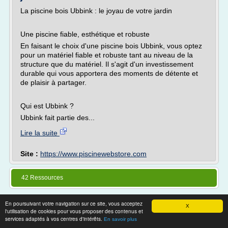
La piscine bois Ubbink : le joyau de votre jardin
Une piscine fiable, esthétique et robuste
En faisant le choix d'une piscine bois Ubbink, vous optez
pour un matériel fiable et robuste tant au niveau de la
structure que du matériel. Il s'agit d'un investissement
durable qui vous apportera des moments de détente et
de plaisir à partager.
Qui est Ubbink ?
Ubbink fait partie des...
Lire la suite
Site :
https://www.piscinewebstore.com
42 Ressources
En poursuivant votre navigation sur ce site, vous acceptez
X
l'utilisation de cookies pour vous proposer des contenus et
services adaptés à vos centres d'intérêts.
En savoir plus
Thèmes associés