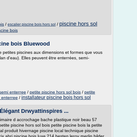
piscine hors sol
ois
/
/
escalier piscine bois hors sol
scine bois
scine bois Bluewood
e petites piscines aux dimensions et formes que vous
lan d'eau). Elles peuvent être enterrées, semi-
 semi enterree
/
petite piscine hors sol bois
/
petite
installateur piscine bois hors sol
i enterree
/
Élégant Drwyattinspires ...
primaire d accrochage bache plastique noir beau 57
etite piscine hors sol bois petite piscine bois la petite
ial produit hivernage piscine local technique piscine
rix abri piscine bois luxe 214 besten leroy merlin bilder