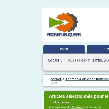
PISCINEPUBLIQUE.FR
PRIX
SP
ACCUEIL
| CLASSEMENT :
SITES
,
AU
Accueil
>
Thèmes & articles : traiteme
bois
Articles sélectionnés pour le
84 articles
→
Voir également
3 Vidéos
pour ce thème