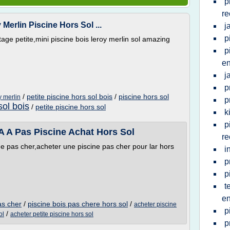
p
re
Merlin Piscine Hors Sol ...
j
p
age petite,mini piscine bois leroy merlin sol amazing
p
en
j
p
/
petite piscine hors sol bois
/
piscine hors sol
y merlin
p
sol bois
/
petite piscine hors sol
k
p
 A A Pas Piscine Achat Hors Sol
re
e pas cher,acheter une piscine pas cher pour lar hors
i
p
p
t
en
as cher
/
piscine bois pas chere hors sol
/
acheter piscine
p
/
ol
acheter petite piscine hors sol
p