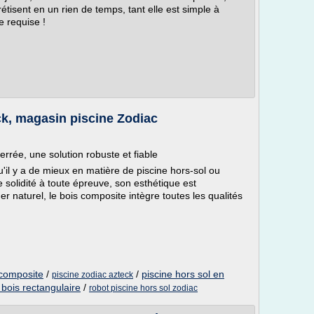
tisent en un rien de temps, tant elle est simple à
 requise !
ck, magasin piscine Zodiac
errée, une solution robuste et fiable
u'il y a de mieux en matière de piscine hors-sol ou
 solidité à toute épreuve, son esthétique est
r naturel, le bois composite intègre toutes les qualités
 composite
/
/
piscine hors sol en
piscine zodiac azteck
 bois rectangulaire
/
robot piscine hors sol zodiac