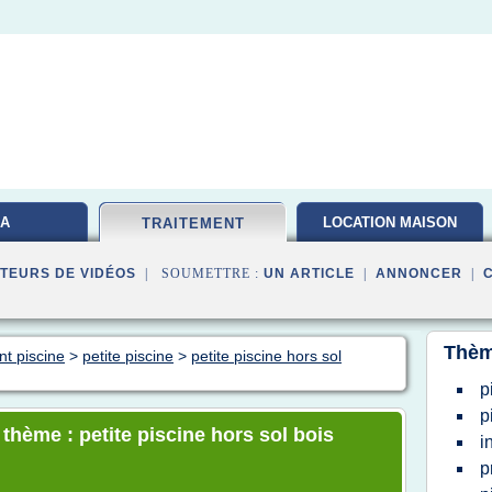
A
LOCATION MAISON
TRAITEMENT
TEURS DE VIDÉOS
| SOUMETTRE :
UN ARTICLE
|
ANNONCER
|
Thèm
nt piscine
>
petite piscine
>
petite piscine hors sol
p
p
 thème : petite piscine hors sol bois
i
p