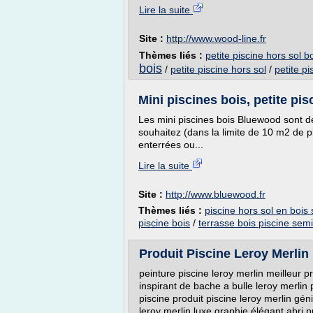
Lire la suite
Site :
http://www.wood-line.fr
Thèmes liés :
petite piscine hors sol b
bois
/
petite piscine hors sol
/
petite pi
Mini piscines bois, petite pi
Les mini piscines bois Bluewood sont d
souhaitez (dans la limite de 10 m2 de p
enterrées ou...
Lire la suite
Site :
http://www.bluewood.fr
Thèmes liés :
piscine hors sol en bois
piscine bois
/
terrasse bois piscine sem
Produit Piscine Leroy Merlin 
peinture piscine leroy merlin meilleur 
inspirant de bache a bulle leroy merlin p
piscine produit piscine leroy merlin gén
leroy merlin luxe graphie élégant abri p