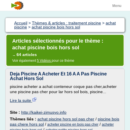
Menu
Accueil
>
Thèmes & articles : traitement piscine
>
achat
piscine
>
achat piscine bois hors sol
Articles sélectionnés pour le thème :
achat piscine bois hors sol
64 articles
→
Voir également
5 Vidéos
pour ce thème
Deja Piscine A Acheter Et 16 A A Pas Piscine
Achat Hors Sol
piscine acheter a achat conteneur coque pas cher,acheter
une piscine pas cher pour lar hors sol bois, piscine...
Lire la suite
Site :
http://kaikei-zimusyo.info
Thèmes liés :
achat piscine hors sol pas cher
/
piscine bois
pas chere hors sol
/
/
acheter piscine en bois pas cher
acheter
/