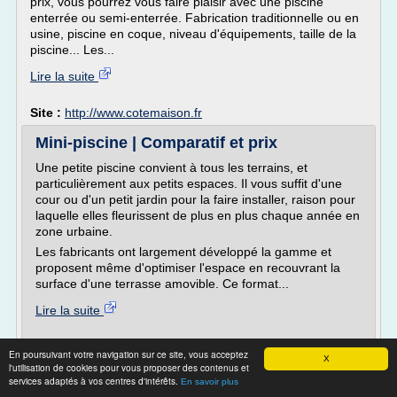
prix, vous pourrez vous faire plaisir avec une piscine
enterrée ou semi-enterrée. Fabrication traditionnelle ou en
usine, piscine en coque, niveau d'équipements, taille de la
piscine... Les...
Lire la suite
Site :
http://www.cotemaison.fr
Mini-piscine | Comparatif et prix
Une petite piscine convient à tous les terrains, et
particulièrement aux petits espaces. Il vous suffit d'une
cour ou d'un petit jardin pour la faire installer, raison pour
laquelle elles fleurissent de plus en plus chaque année en
zone urbaine.
Les fabricants ont largement développé la gamme et
proposent même d'optimiser l'espace en recouvrant la
surface d'une terrasse amovible. Ce format...
Lire la suite
Site :
https://www.minipiscine.fr
En poursuivant votre navigation sur ce site, vous acceptez
X
l'utilisation de cookies pour vous proposer des contenus et
Prix d’un abri de piscine et tarif pas cher,
services adaptés à vos centres d'intérêts.
En savoir plus
hors sol ou ...