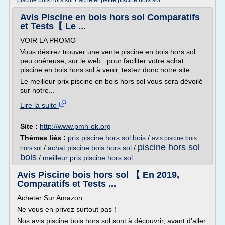
piscine bois hors sol
acheter petite piscine hors sol
Avis Piscine en bois hors sol Comparatifs
et Tests【 Le ...
VOIR LA PROMO
Vous désirez trouver une vente piscine en bois hors sol
peu onéreuse, sur le web : pour faciliter votre achat
piscine en bois hors sol à venir, testez donc notre site.
Le meilleur prix piscine en bois hors sol vous sera dévoilé
sur notre...
Lire la suite
Site :
http://www.pmh-ok.org
Thèmes liés :
prix piscine hors sol bois
/
avis piscine bois
piscine hors sol
/
achat piscine bois hors sol
/
hors sol
bois
/
meilleur prix piscine hors sol
Avis Piscine bois hors sol 【 En 2019,
Comparatifs et Tests ...
Acheter Sur Amazon
Ne vous en privez surtout pas !
Nos avis piscine bois hors sol sont à découvrir, avant d'aller