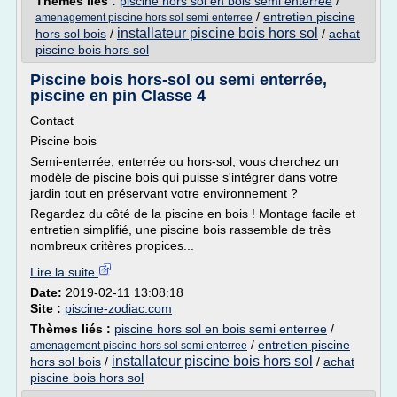
Thèmes liés :
piscine hors sol en bois semi enterree
/
/
entretien piscine
amenagement piscine hors sol semi enterree
installateur piscine bois hors sol
hors sol bois
/
/
achat
piscine bois hors sol
Piscine bois hors-sol ou semi enterrée,
piscine en pin Classe 4
Contact
Piscine bois
Semi-enterrée, enterrée ou hors-sol, vous cherchez un
modèle de piscine bois qui puisse s'intégrer dans votre
jardin tout en préservant votre environnement ?
Regardez du côté de la piscine en bois ! Montage facile et
entretien simplifié, une piscine bois rassemble de très
nombreux critères propices...
Lire la suite
Date:
2019-02-11 13:08:18
Site :
piscine-zodiac.com
Thèmes liés :
piscine hors sol en bois semi enterree
/
/
entretien piscine
amenagement piscine hors sol semi enterree
installateur piscine bois hors sol
hors sol bois
/
/
achat
piscine bois hors sol