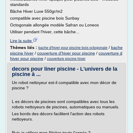
standards
Bâche Hiver Luxe 550gr/m2
compatible avec piscine bois Sunbay
Octogonale allongée modèle Safran ou Loneos
Utiliser pendant l'hiver, cette bâche...
Lire la suite
Thèmes liés :
/
bache
bache d'hiver pour piscine bois octogonale
piscine hiver
/
couverture d'hiver pour piscine
/
couverture d
hiver pour piscine
/
couverture piscine hiver
decors pour liner piscine - L'univers de la
piscine à ...
Un robot nettoyeur est-il compatible avec mon décor de
piscine ?
L es décors de piscines sont compatibles avec tous les
robots nettoyeurs de piscines, automatiques ou manuels.
Les bords des décors facilitent l'action des robots
nettoyeurs.
Puis-je utiliser mon Sticker toute l'année ?