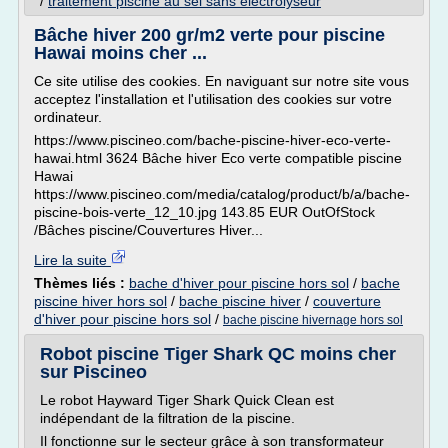
/
traitement piscine au sel sans electrolyseur
Bâche hiver 200 gr/m2 verte pour piscine
Hawai moins cher ...
Ce site utilise des cookies. En naviguant sur notre site vous
acceptez l'installation et l'utilisation des cookies sur votre
ordinateur.
https://www.piscineo.com/bache-piscine-hiver-eco-verte-
hawai.html 3624 Bâche hiver Eco verte compatible piscine
Hawai
https://www.piscineo.com/media/catalog/product/b/a/bache-
piscine-bois-verte_12_10.jpg 143.85 EUR OutOfStock
/Bâches piscine/Couvertures Hiver...
Lire la suite
Thèmes liés :
bache d'hiver pour piscine hors sol
/
bache
piscine hiver hors sol
/
bache piscine hiver
/
couverture
d'hiver pour piscine hors sol
/
bache piscine hivernage hors sol
Robot piscine Tiger Shark QC moins cher
sur Piscineo
Le robot Hayward Tiger Shark Quick Clean est
indépendant de la filtration de la piscine.
Il fonctionne sur le secteur grâce à son transformateur