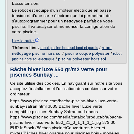
basse tension.
Le robot est équipé d'un moteur électrique en basse
tension et d'une carte électronique lui permettant de
s'autoprogrammer pour un nettoyage parfait de votre
piscine. Il va analyser et mémoriser la configuration de
votre piscine...
Lire la suite
Thèmes liés :
/
robot
robot piscine hors sol fond et parois
nettoyage piscine hors sol
/
piscine coque polyester
/
robot
/
piscine polyester hors sol
piscine hors sol electrique
Bâche hiver luxe 550 gr/m2 verte pour
piscines Sunbay ...
Ce site utilise des cookies. En naviguant sur notre site vous
acceptez l'installation et l'utilisation des cookies sur votre
ordinateur.
https://www.piscineo.com/bache-piscine-hiver-luxe-verte-
sunbay-safran.html 3885 Bâche hiver Luxe verte
compatible piscines Sunbay Safran ou Loneos
https://www.piscineo.com/media/catalog/product/b/a/bache-
piscine-hiver-luxe-verte-550_21_3_1_1_1_1.jpg 379.30
EUR InStock /Bâches piscine/Couvertures Hiver et
mixtes/Bâches hiver opaque pour piscines bois - modèles