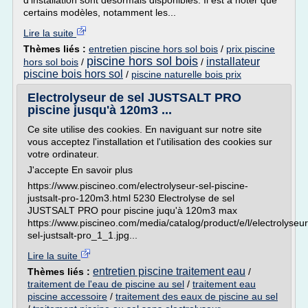
d'installation sont désormais disponibles. Il est à noter que
certains modèles, notamment les...
Lire la suite
Thèmes liés :
entretien piscine hors sol bois
/
prix piscine
piscine hors sol bois
installateur
hors sol bois
/
/
piscine bois hors sol
/
piscine naturelle bois prix
Electrolyseur de sel JUSTSALT PRO
piscine jusqu'à 120m3 ...
Ce site utilise des cookies. En naviguant sur notre site
vous acceptez l'installation et l'utilisation des cookies sur
votre ordinateur.
J'accepte En savoir plus
https://www.piscineo.com/electrolyseur-sel-piscine-
justsalt-pro-120m3.html 5230 Electrolyse de sel
JUSTSALT PRO pour piscine juqu'à 120m3 max
https://www.piscineo.com/media/catalog/product/e/l/electrolyseur
sel-justsalt-pro_1_1.jpg...
Lire la suite
entretien piscine traitement eau
Thèmes liés :
/
traitement de l'eau de piscine au sel
/
traitement eau
piscine accessoire
/
traitement des eaux de piscine au sel