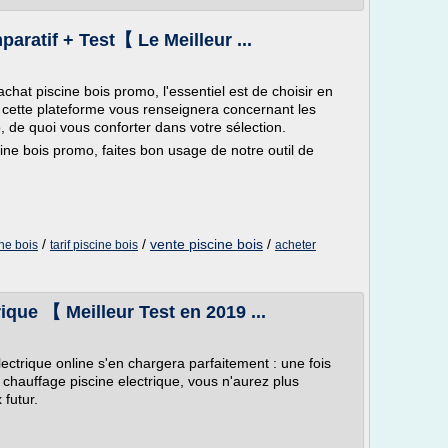
aratif + Test【 Le Meilleur ...
chat piscine bois promo, l'essentiel est de choisir en
r, cette plateforme vous renseignera concernant les
, de quoi vous conforter dans votre sélection.
cine bois promo, faites bon usage de notre outil de
/
/
vente piscine bois
/
ine bois
tarif piscine bois
acheter
ique 【 Meilleur Test en 2019 ...
ctrique online s'en chargera parfaitement : une fois
chauffage piscine electrique, vous n'aurez plus
 futur.