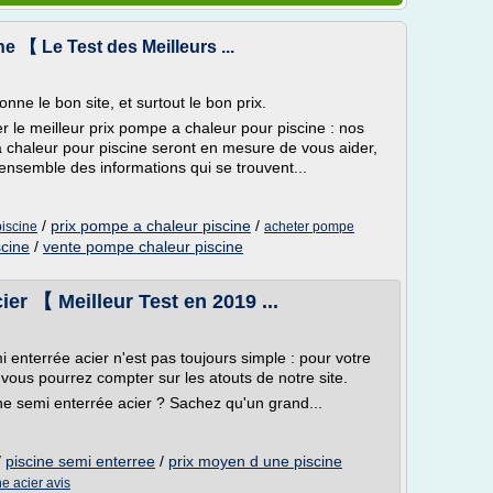
e 【 Le Test des Meilleurs ...
nne le bon site, et surtout le bon prix.
er le meilleur prix pompe a chaleur pour piscine : nos
chaleur pour piscine seront en mesure de vous aider,
ensemble des informations qui se trouvent...
/
prix pompe a chaleur piscine
/
piscine
acheter pompe
scine
/
vente pompe chaleur piscine
ier 【 Meilleur Test en 2019 ...
i enterrée acier n'est pas toujours simple : pour votre
 vous pourrez compter sur les atouts de notre site.
cine semi enterrée acier ? Sachez qu'un grand...
/
piscine semi enterree
/
prix moyen d une piscine
ne acier avis