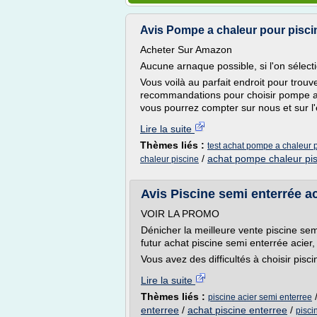
Avis Pompe a chaleur pour piscin
Acheter Sur Amazon
Aucune arnaque possible, si l'on sélectio
Vous voilà au parfait endroit pour trouv
recommandations pour choisir pompe a 
vous pourrez compter sur nous et sur l'
Lire la suite
Thèmes liés :
test achat pompe a chaleur 
/
achat pompe chaleur pi
chaleur piscine
Avis Piscine semi enterrée ac
VOIR LA PROMO
Dénicher la meilleure vente piscine sem
futur achat piscine semi enterrée acier,
Vous avez des difficultés à choisir pis
Lire la suite
Thèmes liés :
piscine acier semi enterree
enterree
/
achat piscine enterree
/
pisci